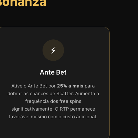
Bonanza
⚡
Ante Bet
Ative o Ante Bet por
25% a mais
para
dobrar as chances de Scatter. Aumenta a
frequência dos free spins
significativamente. O RTP permanece
favorável mesmo com o custo adicional.