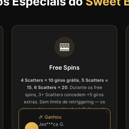
s Especiais do
Sweet 
🎰
Free Spins
4 Scatters = 10 giros grátis
,
5 Scatters =
15
,
6 Scatters = 20
. Durante os free
spins, 3+ Scatters concedem +5 giros
extras. Sem limite de retriggering — os
giros podem ser reativados infinitamente.
×
🎉 Ganhou
Jes***ca G.
🍭