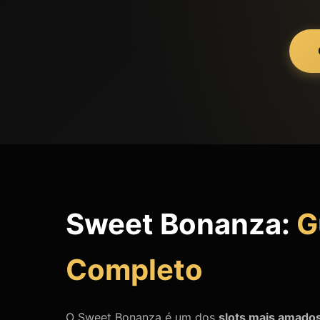
Sweet Bonanza:
G
Completo
O Sweet Bonanza é um dos
slots mais amados