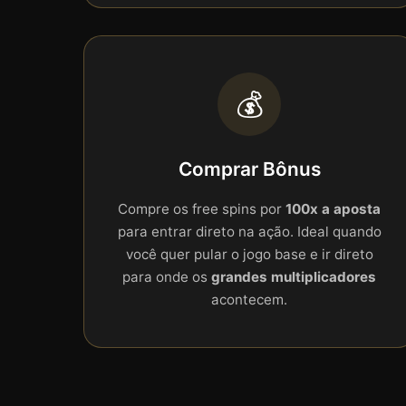
💰
Comprar Bônus
Compre os free spins por
100x a aposta
para entrar direto na ação. Ideal quando
você quer pular o jogo base e ir direto
para onde os
grandes multiplicadores
acontecem.