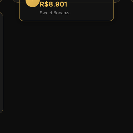
R$8.901
Sweet Bonanza