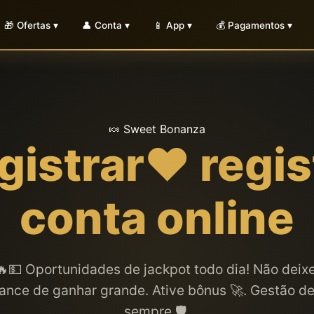
🎁 Ofertas ▾
👤 Conta ▾
📱 App ▾
💰 Pagamentos ▾
🍬 Sweet Bonanza
gistrar❤️ regis
conta online
💵 Oportunidades de jackpot todo dia! Não deix
ance de ganhar grande. Ative bônus 🚀. Gestão d
sempre 🛡️.