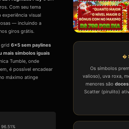
eiros. Com seu tema
 experiência visual
sas — incluindo a
os giros grátis.
 grid
6x5 sem paylines
u mais símbolos iguais
� 
nica Tumble, onde
Os símbolos pre
em, é possível encadear
valioso), uva roxa, 
nho máximo atinge
menores são
doces
Scatter (pirulito) at
 96.51%