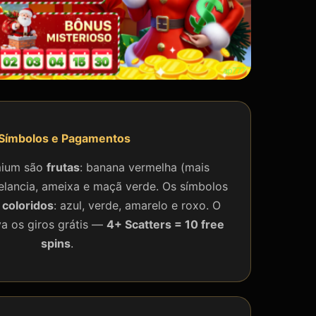
Símbolos e Pagamentos
mium são
frutas
: banana vermelha (mais
melancia, ameixa e maçã verde. Os símbolos
 coloridos
: azul, verde, amarelo e roxo. O
iva os giros grátis —
4+ Scatters = 10 free
spins
.