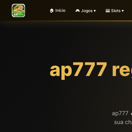
🏠 Início
🎮 Jogos ▾
🎰 Slots ▾
ap777 re
ap777 
sua ch