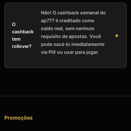
Não! O cashback semanal do
ap777 é creditado como
O
saldo real, sem nenhum
cashback
requisito de apostas. Você
tem
pode sacá-lo imediatamente
rollover?
via PIX ou usar para jogar.
Promoções