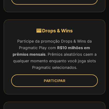
🎰 Drops & Wins
Participe da promoção Drops & Wins da
Pragmatic Play com
R$10 milhões em
prêmios mensais
. Prêmios aleatórios caem a
qualquer momento enquanto você joga slots
Pragmatic selecionados.
PARTICIPAR