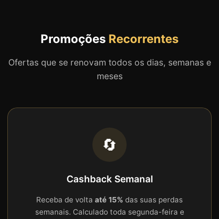
Promoções
Recorrentes
Ofertas que se renovam todos os dias, semanas e
meses
🔄
Cashback Semanal
Receba de volta
até 15%
das suas perdas
semanais. Calculado toda segunda-feira e