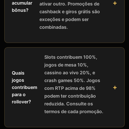
acumular
ativar outro. Promoções de
bônus?
cashback e giros grátis são
exceções e podem ser
combinadas.
Slots contribuem 100%,
jogos de mesa 10%,
cassino ao vivo 20%, e
Quais
jogos
crash games 50%. Jogos
contribuem
com RTP acima de 98%
para o
podem ter contribuição
rollover?
reduzida. Consulte os
termos de cada promoção.