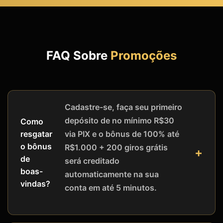
FAQ Sobre
Promoções
Cadastre-se, faça seu primeiro
depósito de no mínimo R$30
Como
resgatar
via PIX e o bônus de 100% até
o bônus
R$1.000 + 200 giros grátis
de
será creditado
boas-
automaticamente na sua
vindas?
conta em até 5 minutos.