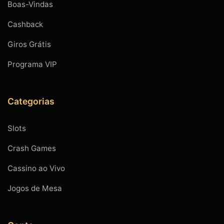
Boas-Vindas
Cashback
Giros Grátis
Programa VIP
Categorias
Slots
Crash Games
Cassino ao Vivo
Jogos de Mesa