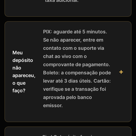
taxa adicional.
PIX: aguarde até 5 minutos.
Se não aparecer, entre em
contato com o suporte via
Meu
chat ao vivo com o
depósito
comprovante de pagamento.
não
Boleto: a compensação pode
apareceu,
levar até 3 dias úteis. Cartão:
o que
verifique se a transação foi
faço?
aprovada pelo banco
emissor.