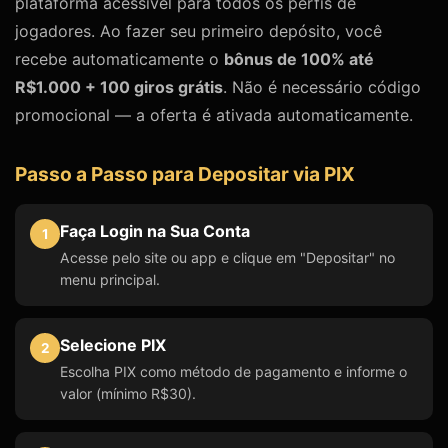
plataforma acessível para todos os perfis de
jogadores. Ao fazer seu primeiro depósito, você
recebe automaticamente o
bônus de 100% até
R$1.000 + 100 giros grátis
. Não é necessário código
promocional — a oferta é ativada automaticamente.
Passo a Passo para Depositar via PIX
Faça Login na Sua Conta
1
Acesse pelo site ou app e clique em "Depositar" no
menu principal.
Selecione PIX
2
Escolha PIX como método de pagamento e informe o
valor (mínimo R$30).