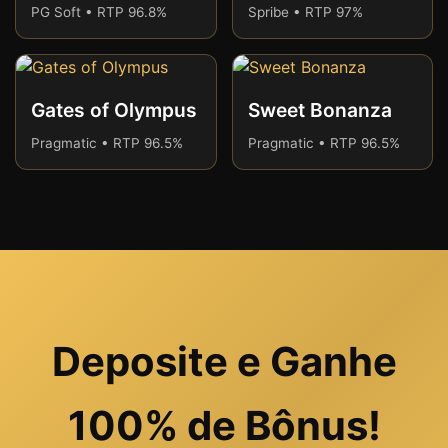
PG Soft • RTP 96.8%
Spribe • RTP 97%
Gates of Olympus
Sweet Bonanza
Pragmatic • RTP 96.5%
Pragmatic • RTP 96.5%
Deposite e Ganhe
100% de Bônus!