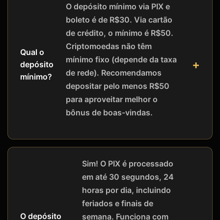
O depósito mínimo via PIX e
boleto é de R$30. Via cartão
de crédito, o mínimo é R$50.
Criptomoedas não têm
Qual o
mínimo fixo (depende da taxa
depósito
de rede). Recomendamos
mínimo?
depositar pelo menos R$50
para aproveitar melhor o
bônus de boas-vindas.
Sim! O PIX é processado
em até 30 segundos, 24
horas por dia, incluindo
feriados e finais de
O depósito
semana. Funciona com