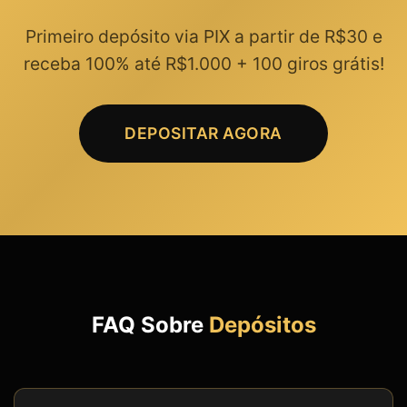
Primeiro depósito via PIX a partir de R$30 e
receba 100% até R$1.000 + 100 giros grátis!
DEPOSITAR AGORA
FAQ Sobre
Depósitos