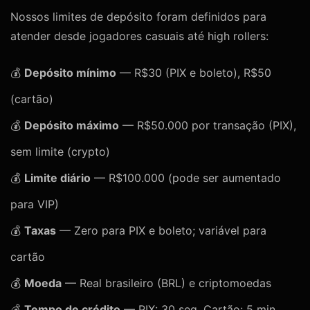
Nossos limites de depósito foram definidos para
atender desde jogadores casuais até high rollers:
💰
Depósito mínimo
— R$30 (PIX e boleto), R$50
(cartão)
💰
Depósito máximo
— R$50.000 por transação (PIX),
sem limite (crypto)
💰
Limite diário
— R$100.000 (pode ser aumentado
para VIP)
💰
Taxas
— Zero para PIX e boleto; variável para
cartão
💰
Moeda
— Real brasileiro (BRL) e criptomoedas
💰
Tempo de crédito
— PIX: 30 seg, Cartão: 5 min,