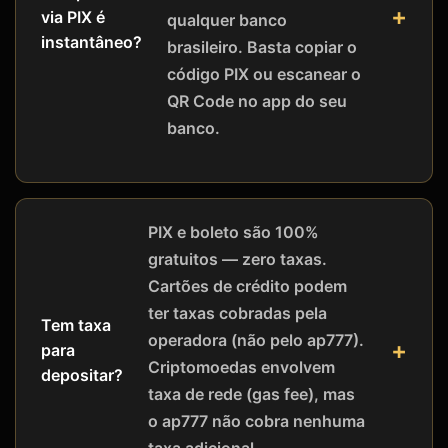
via PIX é
qualquer banco
instantâneo?
brasileiro. Basta copiar o
código PIX ou escanear o
QR Code no app do seu
banco.
PIX e boleto são 100%
gratuitos — zero taxas.
Cartões de crédito podem
ter taxas cobradas pela
Tem taxa
operadora (não pelo ap777).
para
Criptomoedas envolvem
depositar?
taxa de rede (gas fee), mas
o ap777 não cobra nenhuma