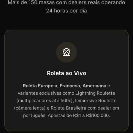
Mais de 150 mesas com dealers reais operando
24 horas por dia
🎡
Roleta ao Vivo
Roleta Europeia, Francesa, Americana
e
variantes exclusivas como Lightning Roulette
(multiplicadores até 500x), Immersive Roulette
(câmera lenta) e Roleta Brasileira com dealer em
português. Apostas de R$1 a R$100.000.