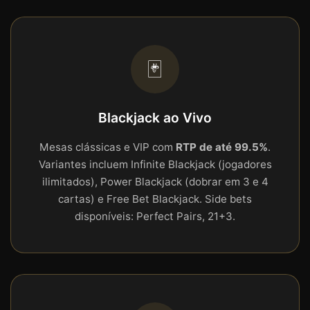
🃏
Blackjack ao Vivo
Mesas clássicas e VIP com
RTP de até 99.5%
.
Variantes incluem Infinite Blackjack (jogadores
ilimitados), Power Blackjack (dobrar em 3 e 4
cartas) e Free Bet Blackjack. Side bets
disponíveis: Perfect Pairs, 21+3.