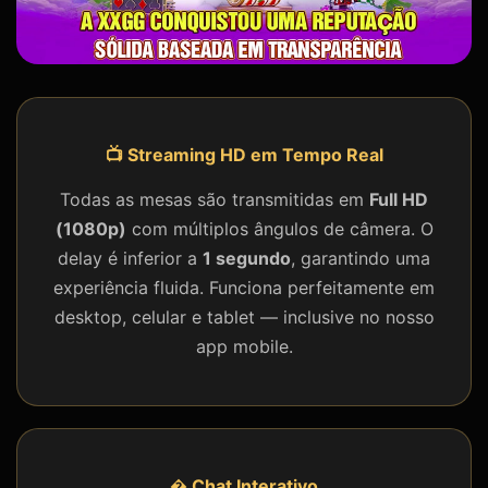
📺 Streaming HD em Tempo Real
Todas as mesas são transmitidas em
Full HD
(1080p)
com múltiplos ângulos de câmera. O
delay é inferior a
1 segundo
, garantindo uma
experiência fluida. Funciona perfeitamente em
desktop, celular e tablet — inclusive no nosso
app mobile.
� Chat Interativo