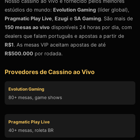
Nosso cassino ao vivo é fornecido pelos melhores
estúdios do mundo:
Evolution Gaming
(líder global),
Pragmatic Play Live
,
Ezugi
e
SA Gaming
. São mais de
150 mesas ao vivo
disponíveis 24 horas por dia, com
dealers que falam português e apostas a partir de
R$1
. As mesas VIP aceitam apostas de até
R$500.000
por rodada.
Provedores de Cassino ao Vivo
Evolution Gaming
80+ mesas, game shows
Pragmatic Play Live
40+ mesas, roleta BR