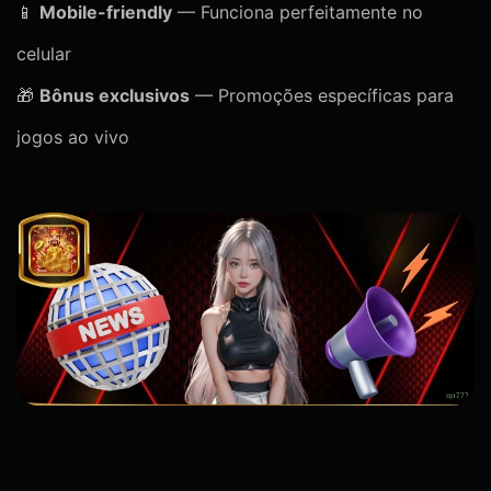
📱
Mobile-friendly
— Funciona perfeitamente no
celular
🎁
Bônus exclusivos
— Promoções específicas para
jogos ao vivo