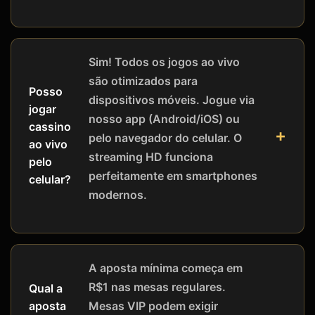
Sim! Todos os jogos ao vivo
são otimizados para
Posso
dispositivos móveis. Jogue via
jogar
nosso app (Android/iOS) ou
cassino
pelo navegador do celular. O
ao vivo
streaming HD funciona
pelo
perfeitamente em smartphones
celular?
modernos.
A aposta mínima começa em
R$1 nas mesas regulares.
Qual a
Mesas VIP podem exigir
aposta