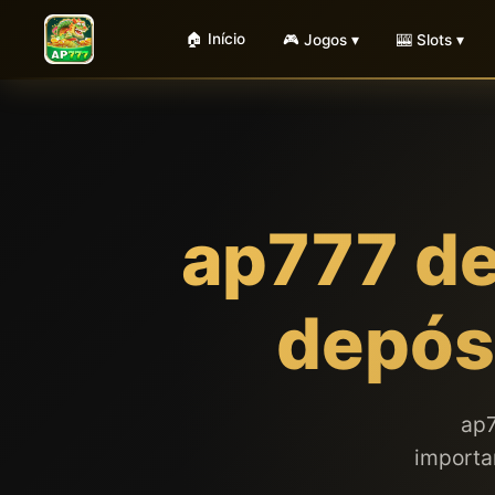
🏠 Início
🎮 Jogos ▾
🎰 Slots ▾
ap777 de
depós
ap7
importan