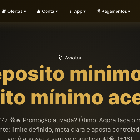
🎁 Ofertas ▾
👤 Conta ▾
📱 App ▾
💰 Pagamentos ▾
🚀 Aviator
posito minim
ito mínimo ace
77 🎁🔥 Promoção ativada? Ótimo. Agora faça o 
te: limite definido, meta clara e aposta controla
você aproveita sem se complicar 💵🧠. (+18)