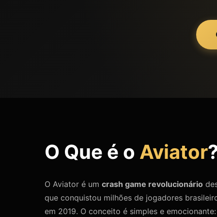
O Que é o
Aviator
O Aviator é um
crash game revolucionário
des
que conquistou milhões de jogadores brasilei
em 2019. O conceito é simples e emocionante: