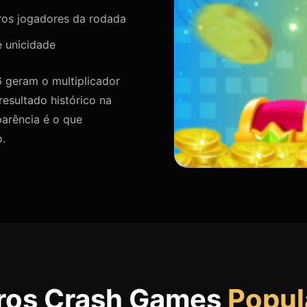
ros jogadores da rodada
 unicidade
 geram o multiplicador
resultado histórico na
parência é o que
o.
ros Crash Games
Popul