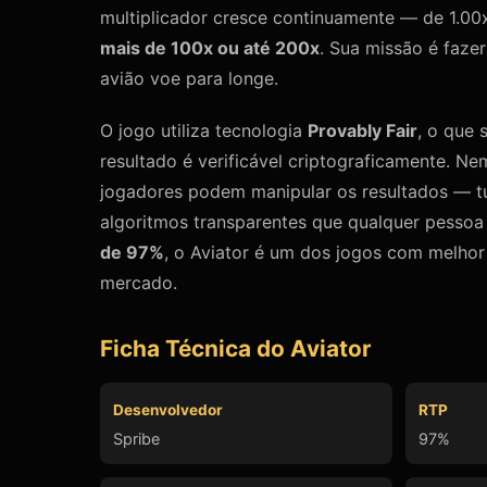
multiplicador cresce continuamente — de 1.00
mais de 100x ou até 200x
. Sua missão é faze
avião voe para longe.
O jogo utiliza tecnologia
Provably Fair
, o que 
resultado é verificável criptograficamente. Ne
jogadores podem manipular os resultados — t
algoritmos transparentes que qualquer pesso
de 97%
, o Aviator é um dos jogos com melhor
mercado.
Ficha Técnica do Aviator
Desenvolvedor
RTP
Spribe
97%